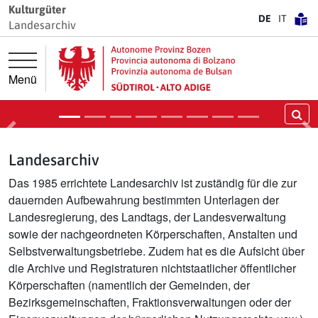
Springe direkt zur Hauptnavigation
Springe direkt zum Inhalt
Kulturgüter
Das Landesarchiv: Zuständigkeiten
DE
IT
Landesarchiv
und Hausgeschichte
Aufbewahrung archivwürdiger Unterlagen
der öffentlichen Verwaltung
Menü
Mehr dazu
Su
Vorige
Nä
Landesarchiv
Das 1985 errichtete Landesarchiv ist zuständig für die zur
dauernden Aufbewahrung bestimmten Unterlagen der
Landesregierung, des Landtags, der Landesverwaltung
sowie der nachgeordneten Körperschaften, Anstalten und
Selbstverwaltungsbetriebe. Zudem hat es die Aufsicht über
die Archive und Registraturen nichtstaatlicher öffentlicher
Körperschaften (namentlich der Gemeinden, der
Bezirksgemeinschaften, Fraktionsverwaltungen oder der