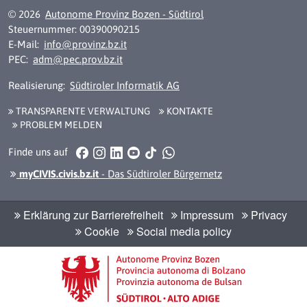
© 2026
Autonome Provinz Bozen - Südtirol
Steuernummer: 00390090215
E-Mail:
info@provinz.bz.it
PEC:
adm@pec.prov.bz.it
Realisierung:
Südtiroler Informatik AG
TRANSPARENTE VERWALTUNG
KONTAKTE
PROBLEM MELDEN
Facebook
Instagram
LinkedIn
YouTube
TikTok
WhatsApp
Finde uns auf
myCIVIS.civis.bz.it
- Das Südtiroler Bürgernetz
Erklärung zur Barrierefreiheit
Impressum
Privacy
Cookie
Social media policy