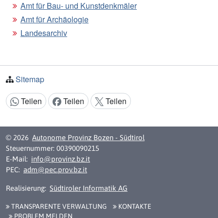
Amt für Bau- und Kunstdenkmäler
Amt für Archäologie
Landesarchiv
Sitemap
Teilen
Teilen
Teilen
Inhalt teilen:
© 2026
Autonome Provinz Bozen - Südtirol
Steuernummer: 00390090215
E-Mail:
info@provinz.bz.it
PEC:
adm@pec.prov.bz.it
Realisierung:
Südtiroler Informatik AG
TRANSPARENTE VERWALTUNG
KONTAKTE
PROBLEM MELDEN